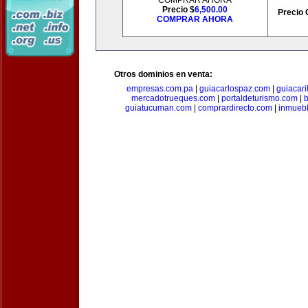
COMPRAR AHORA
Precio $
6,500.00
Precio 
COMPRAR AHORA
Otros dominios en venta:
empresas.com.pa
|
guiacarlospaz.com
|
guiacari
mercadotrueques.com
|
portaldeturismo.com
|
b
guiatucuman.com
|
comprardirecto.com
|
inmuebl