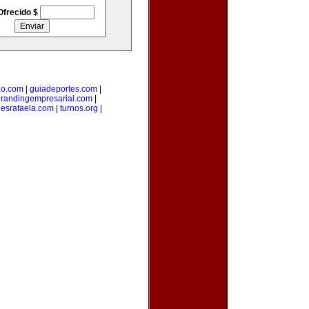
Ofrecido $
lo.com
|
guiadeportes.com
|
randingempresarial.com
|
esrafaela.com
|
turnos.org
|