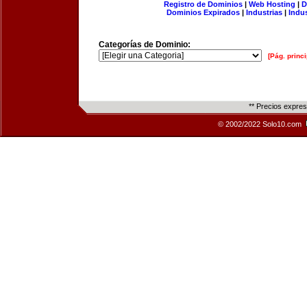
Registro de Dominios
|
Web Hosting
|
D
Dominios Expirados
|
Industrias
|
Indu
Categorías de Dominio:
[Pág. princi
** Precios expre
© 2002/2022 Solo10.com