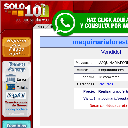
maquinariafores
Vendido!
Mayusculas:
MAQUINARIAFOR
Minusculas:
maquinariaforesta
Longitud:
18 caracteres
Categorias:
Recursos
Precio:
Realizar una ofert
Visitar!
maquinariaforest
Serán consideradas ofer