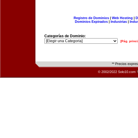
Registro de Dominios
|
Web Hosting
|
D
Dominios Expirados
|
Industrias
|
Indu
Categorías de Dominio:
[Pág. princi
** Precios expre
© 2002/2022 Solo10.com