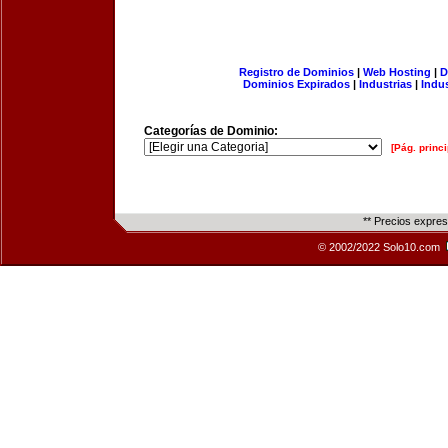
Registro de Dominios
|
Web Hosting
|
D
Dominios Expirados
|
Industrias
|
Indu
Categorías de Dominio:
[Pág. princi
** Precios expre
© 2002/2022 Solo10.com