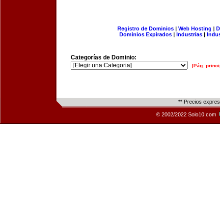
Registro de Dominios
|
Web Hosting
|
D
Dominios Expirados
|
Industrias
|
Indu
Categorías de Dominio:
[Pág. princi
** Precios expre
© 2002/2022 Solo10.com