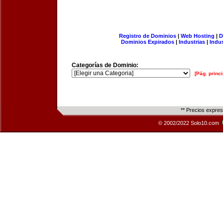
Registro de Dominios
|
Web Hosting
|
D
Dominios Expirados
|
Industrias
|
Indu
Categorías de Dominio:
[Pág. princi
** Precios expre
© 2002/2022 Solo10.com