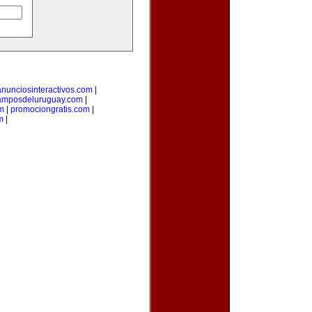
anunciosinteractivos.com
|
amposdeluruguay.com
|
m
|
promociongratis.com
|
m
|