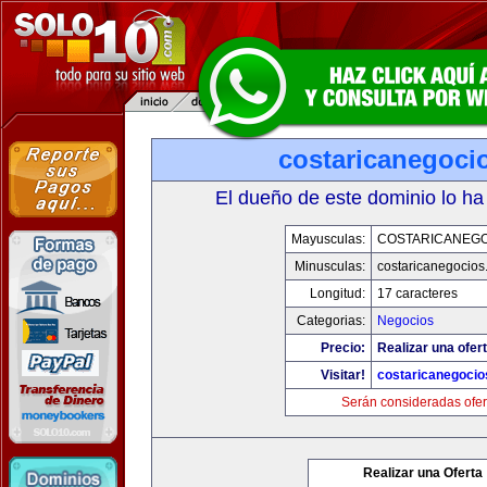
costaricanegoci
El dueño de este dominio lo ha
Mayusculas:
COSTARICANEG
Minusculas:
costaricanegocios
Longitud:
17 caracteres
Categorias:
Negocios
Precio:
Realizar una ofert
Visitar!
costaricanegoci
Serán consideradas ofer
Realizar una Oferta