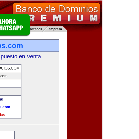
os.com
 puesto en Venta
OCIOS.COM
.com
a!
os.com
tas