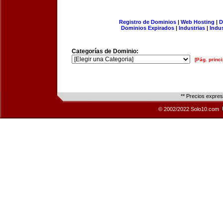
Registro de Dominios
|
Web Hosting
|
D
Dominios Expirados
|
Industrias
|
Indu
Categorías de Dominio:
[Pág. princi
** Precios expre
© 2002/2022 Solo10.com