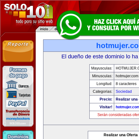
hotmujer.c
El dueño de este dominio lo ha
Mayusculas:
HOTMUJER.
Minusculas:
hotmujer.com
Longitud:
8 caracteres
Categorias:
Sociedad
Precio:
Realizar una 
Visitar!
hotmujer.co
Serán consideradas ofer
Realizar una Oferta