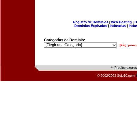
Registro de Dominios
|
Web Hosting
|
D
Dominios Expirados
|
Industrias
|
Indu
Categorías de Dominio:
[Pág. princi
** Precios expre
© 2002/2022 Solo10.com