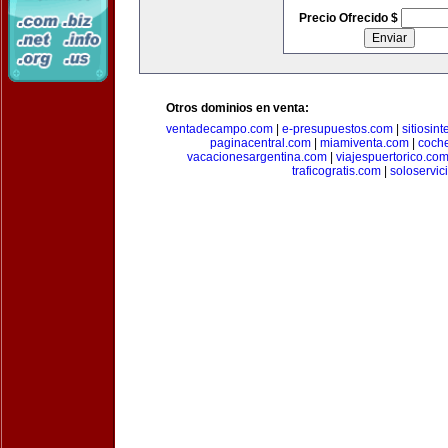
Precio Ofrecido $
Otros dominios en venta:
ventadecampo.com
|
e-presupuestos.com
|
sitiosin
paginacentral.com
|
miamiventa.com
|
coch
vacacionesargentina.com
|
viajespuertorico.co
traficogratis.com
|
soloservic