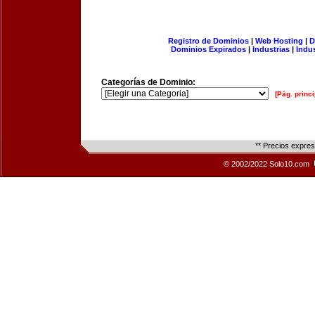
Registro de Dominios
|
Web Hosting
|
D
Dominios Expirados
|
Industrias
|
Indu
Categorías de Dominio:
[Pág. princi
** Precios expre
© 2002/2022 Solo10.com