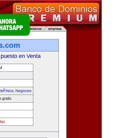
is.com
 puesto en Venta
M
trÃ³nico
,
Negocios
 gratis
tas