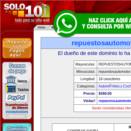
repuestosautomo
El dueño de este dominio lo ha
Mayusculas:
REPUESTOSAUTO
Minusculas:
repuestosautomotor
Longitud:
18 caracteres
Categorias:
AutomÃ³viles y Coc
Precio:
$590.00
Visitar!
repuestosautomoto
Serán consideradas ofer
R