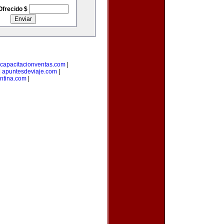
Ofrecido $
capacitacionventas.com
|
|
apuntesdeviaje.com
|
entina.com
|