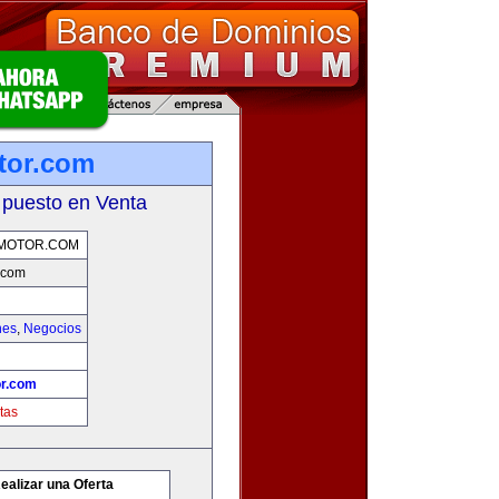
tor.com
 puesto en Venta
MOTOR.COM
.com
hes
,
Negocios
r.com
tas
ealizar una Oferta