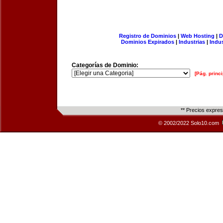
Registro de Dominios
|
Web Hosting
|
D
Dominios Expirados
|
Industrias
|
Indu
Categorías de Dominio:
[Pág. princi
** Precios expre
© 2002/2022 Solo10.com